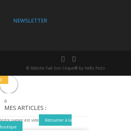
NEWSLETTER
© Bibiche Fait Son Cirque® by Hello Picto
0
0
MES ARTICLES :
Votre panier est vide
Retourner à la
boutique