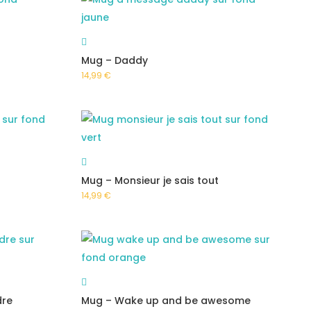
Mug – Daddy
14,99
€
Mug – Monsieur je sais tout
14,99
€
dre
Mug – Wake up and be awesome