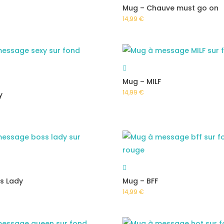
Mug – Chauve must go on
14,99
€
Mug – MILF
14,99
€
y
s Lady
Mug – BFF
14,99
€