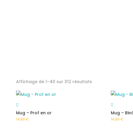
Trié
Affichage de 1–40 sur 312 résultats
du
plus
récent
au
Mug – Prof en or
Mug – Bin
plus
14,99
€
14,99
€
ancien