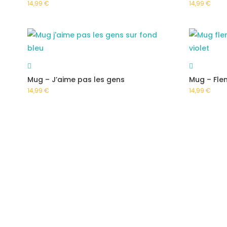
14,99
€
14,99
€
Mug – J’aime pas les gens
Mug – Fle
14,99
€
14,99
€