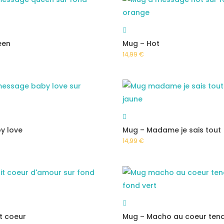
een
Mug – Hot
14,99
€
y love
Mug – Madame je sais tout
14,99
€
it coeur
Mug – Macho au coeur ten