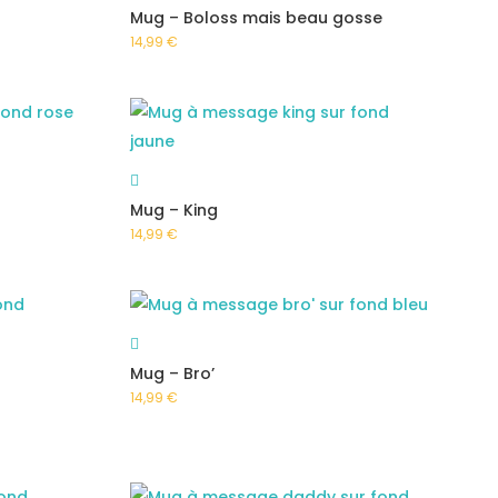
Mug – Boloss mais beau gosse
14,99
€
Mug – King
14,99
€
Mug – Bro’
14,99
€