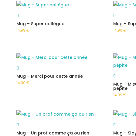
Mug – Super collègue
Mug – Sup
14,99
€
14,99
€
Mug – Merci pour cette année
14,99
€
Mug – Mie
pépite
14,99
€
Mug – Un prof comme ça ou rien
Mug – Sla