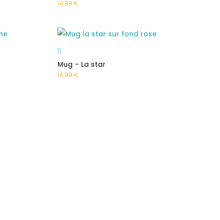
14,99
€
Mug – La star
14,99
€