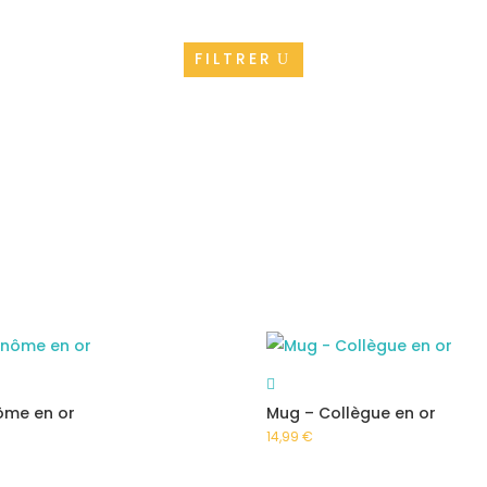
FILTRER
ôme en or
Mug – Collègue en or
14,99
€