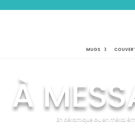
MUGS
COUVER
À MESS
En céramique ou en métal éma