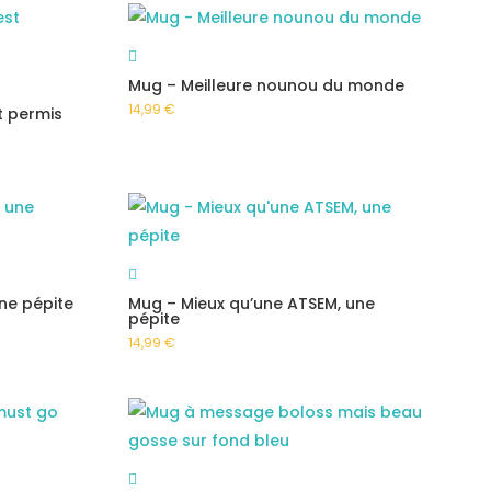
Mug – Meilleure nounou du monde
14,99
€
t permis
ne pépite
Mug – Mieux qu’une ATSEM, une
pépite
14,99
€