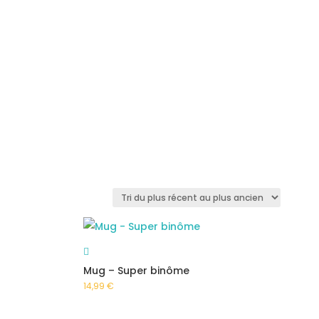
Mug – Super binôme
14,99
€