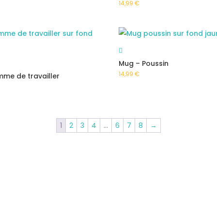
14,99
€
Mug – Poussin
14,99
€
mme de travailler
1
2
3
4
…
6
7
8
→