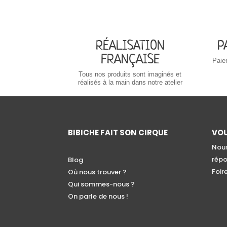
RÉALISATION
P
FRANÇAISE
Paie
Tous nos produits sont imaginés et
réalisés à la main dans notre atelier
BIBICHE FAIT SON CIRQUE
VOU
Nous
répo
Blog
Foir
Où nous trouver ?
Qui sommes-nous ?
On parle de nous !