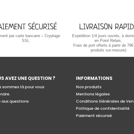
AIEMENT SÉCURISÉ
LIVRAISON RAPID
ment par carte bancaire – Cryptage
Expédition 1/4 jours ouvrés,
à domi
SSL
en Point Relais,
Frais de port offerts à partir de 79€
produits sur-mesure)
S AVEZ UNE QUESTION ?
INFORMATIONS
 sommes là pour vous
Nos produits
ndre.
Mentions légales
e aux questions
Conditions Générales de Ven
Politique de confidentialité
Paiement sécurisé