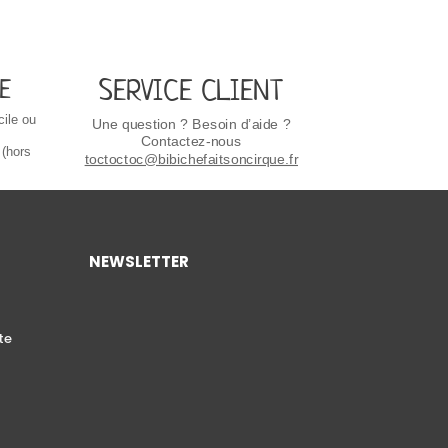
SERVICE CLIENT
E
cile ou
Une question ? Besoin d’aide ?
Contactez-nous
 (hors
toctoctoc@bibichefaitsoncirque.fr
NEWSLETTER
te