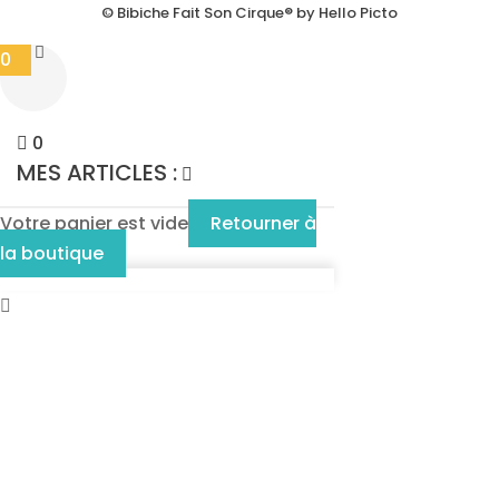
© Bibiche Fait Son Cirque® by Hello Picto
0
0
MES ARTICLES :
Votre panier est vide
Retourner à
la boutique
Cl
th
mo