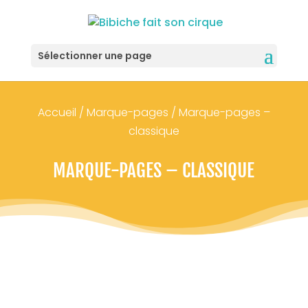
Sélectionner une page
Accueil
/
Marque-pages
/ Marque-pages –
classique
MARQUE-PAGES – CLASSIQUE