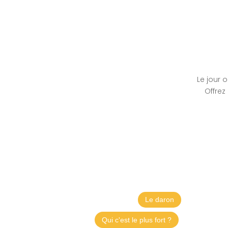
Le jour 
Offrez
Le daron
Qui c'est le plus fort ?