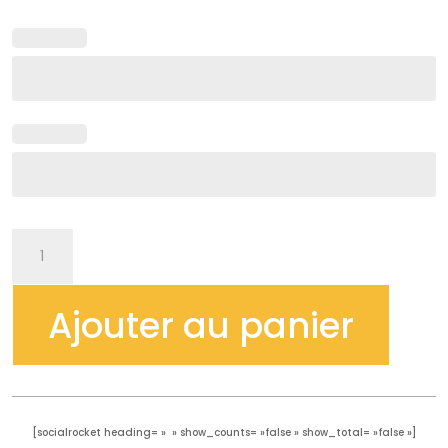
quantité
de
Cuillère
Ajouter au panier
à
Café
-
“Salut
connard”
[socialrocket heading= » » show_counts= »false » show_total= »false »]