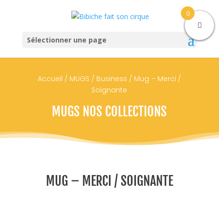
0
Sélectionner une page
Accueil
/
MUGS
/
Business
/ Mug – Merci /
Soignante
MUGS NOS COLLECTIONS
MUG – MERCI / SOIGNANTE