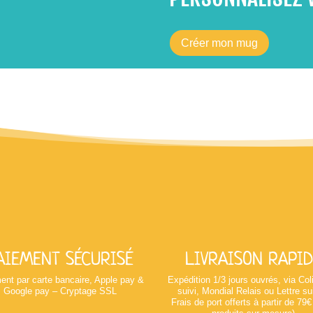
Créer mon mug
AIEMENT SÉCURISÉ
LIVRAISON RAPID
ent par carte bancaire, Apple pay &
Expédition 1/3 jours ouvrés, via Co
Google pay – Cryptage SSL
suivi, Mondial Relais ou Lettre su
Frais de port offerts à partir de 79€