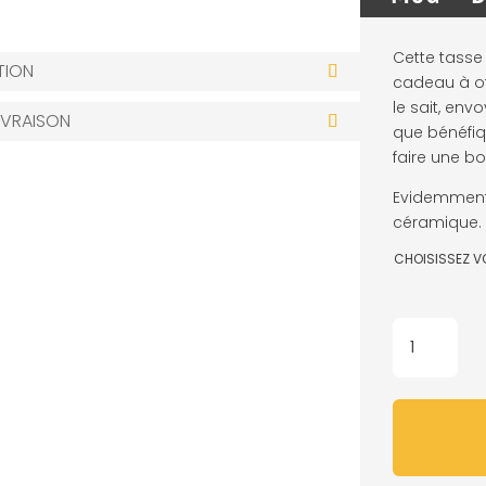
Cette tasse 
TION
cadeau à off
le sait, env
IVRAISON
que bénéfiqu
faire une bo
Evidemment 
céramique.
CHOISISSEZ V
QUANTITÉ
DE
MUG
-
BINÔME
D'AMOUR