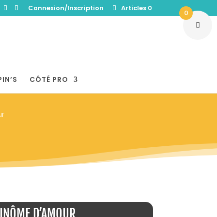
Connexion/Inscription
Articles 0
0
PIN’S
CÔTÉ PRO
ur
INÔME D’AMOUR