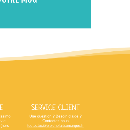
E
SERVICE CLIENT
lissimo
Une question ? Besoin d’aide ?
ivie.
Contactez-nous
 (hors
toctoctoc@bibichefaitsoncirque.fr