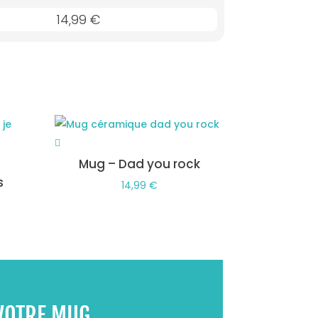
14,99
€
Mug – Dad you rock
s
14,99
€
VOTRE MUG