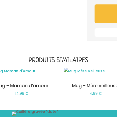
-
B*TCH
PLEASE
!
PRODUITS SIMILAIRES
ug – Maman d’amour
Mug – Mère veilleus
14,99
€
14,99
€