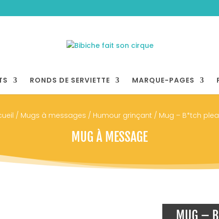
TS
RONDS DE SERVIETTE
MARQUE-PAGES
ueil
/
Mugs à messages
/
Humour grinçant
/ Mug – B*tch plea
MUG À MESSAGE
MUG – B