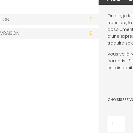
Oulala, je le
TION
translate, l
absolument 
IVRAISON
d’une expre
traduire sel
Vous voilà r
compris ! Et
est disponi
CHOISISSEZ V
QUANTITÉ
DE
MUG