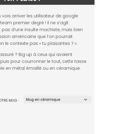
s vois arriver les utilisateur de google
a team premier degré ! Il ne s’agit
pas d’une insulte machiste, mais bien
ssion américaine que l’on pourrait
on le contexte pas « tu plaisantes ? ».
assuré ? Big up à ceux qui avaient
 puis pour courronner le tout, cette tasse
ble en métal émaillé ou en céramique.
OTRE MUG :