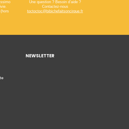
lissimo
Une question ? Besoin d’aide ?
ivie.
Contactez-nous
 (hors
toctoctoc@bibichefaitsoncirque.fr
NEWSLETTER
te