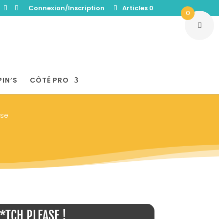
Connexion/Inscription
Articles 0
0
PIN’S
CÔTÉ PRO
se !
*TCH PLEASE !