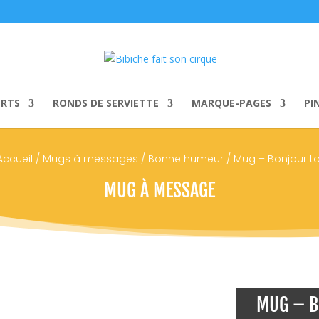
ERTS
RONDS DE SERVIETTE
MARQUE-PAGES
PIN
Accueil
/
Mugs à messages
/
Bonne humeur
/ Mug – Bonjour to
MUG À MESSAGE
MUG – B