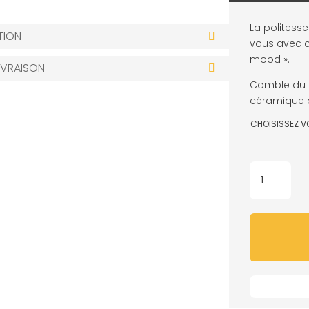
La politesse
TION
vous avec c
mood ».
IVRAISON
Comble du ki
céramique o
CHOISISSEZ V
QUANTITÉ
DE
MUG
-
BONJOUR
TOI