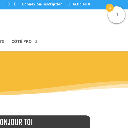
Connexion/Inscription
Articles 0
0
’S
CÔTÉ PRO
i
ONJOUR TOI