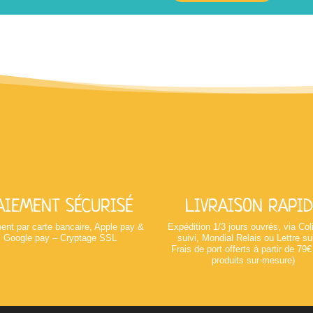
AIEMENT SÉCURISÉ
LIVRAISON RAPID
ent par carte bancaire, Apple pay &
Expédition 1/3 jours ouvrés, via Co
Google pay – Cryptage SSL
suivi, Mondial Relais ou Lettre su
Frais de port offerts à partir de 79€
produits sur-mesure)