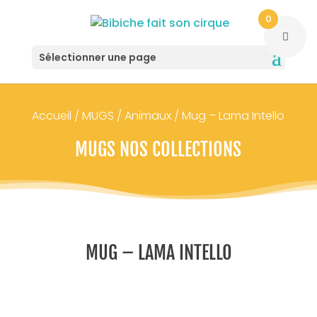
0
Sélectionner une page
Accueil
/
MUGS
/
Animaux
/ Mug – Lama Intello
MUGS NOS COLLECTIONS
MUG – LAMA INTELLO