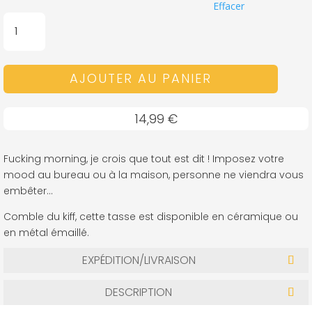
Effacer
QUANTITÉ
DE
MUG
-
AJOUTER AU PANIER
F***ING
MORNING
14,99
€
Fucking morning, je crois que tout est dit ! Imposez votre
mood au bureau ou à la maison, personne ne viendra vous
embêter…
Comble du kiff, cette tasse est disponible en céramique ou
en métal émaillé.
EXPÉDITION/LIVRAISON
DESCRIPTION