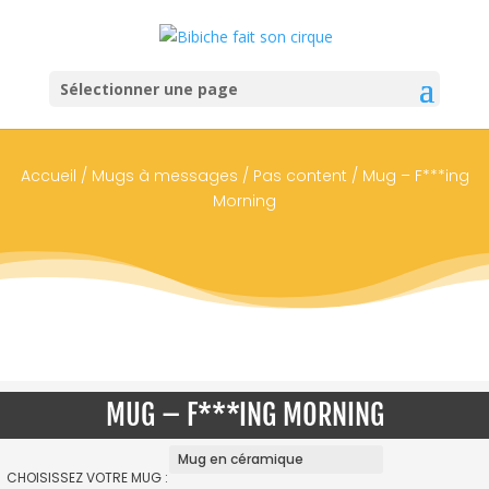
Sélectionner une page
Accueil
/
Mugs à messages
/
Pas content
/ Mug – F***ing
Morning
MUG – F***ING MORNING
CHOISISSEZ VOTRE MUG :