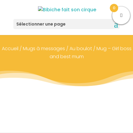
0
Sélectionner une page
Accueil
/
Mugs à messages
/
Au boulot
/ Mug – Girl boss
and best mum