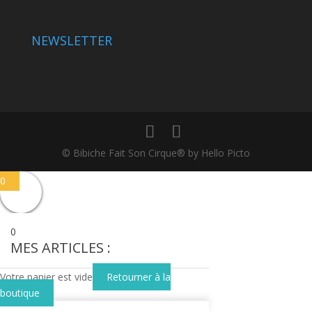
NEWSLETTER
© Bibiche Fait Son Cirque® by Hello Picto
0
0
MES ARTICLES :
Votre panier est vide
Retourner à la
boutique