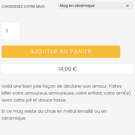
CHOISISSEZ VOTRE MUG :
QUANTITÉ
DE
MUG
-
AJOUTER AU PANIER
MON
PLUS
14,99
€
BEAU
CADEAU
C'EST
Voilà une bien jolie façon de déclarer son amour. Faites
TOI
kiffer votre amoureux, amoureuse, votre enfant, votre ami(e)
avec cette joli et douce tasse.
Et ce mug existe au choix en métal émaillé ou en
céramique.