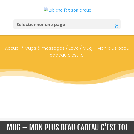
Sélectionner une page
Accueil
/
Mugs à messages
/
Love
/ Mug – Mon plus beau
cadeau c’est toi
MUG – MON PLUS BEAU CADEAU C’EST TOI