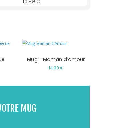
14,99
€
ue
Mug – Maman d’amour
14,99
€
VOTRE MUG