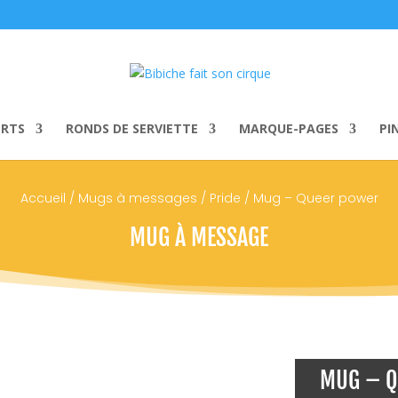
ERTS
RONDS DE SERVIETTE
MARQUE-PAGES
PIN
Accueil
/
Mugs à messages
/
Pride
/ Mug – Queer power
MUG À MESSAGE
MUG – Q