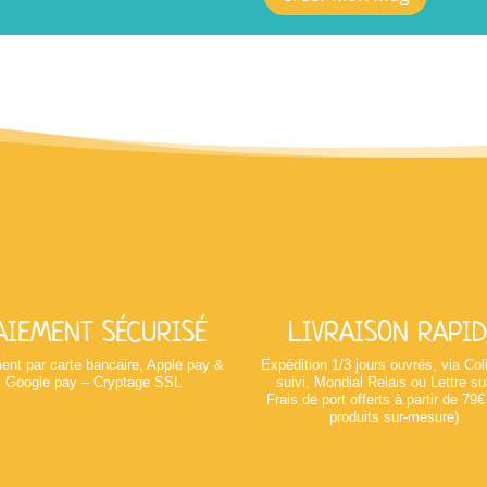
AIEMENT SÉCURISÉ
LIVRAISON RAPID
ent par carte bancaire, Apple pay &
Expédition 1/3 jours ouvrés, via Co
Google pay – Cryptage SSL
suivi, Mondial Relais ou Lettre su
Frais de port offerts à partir de 79€
produits sur-mesure)