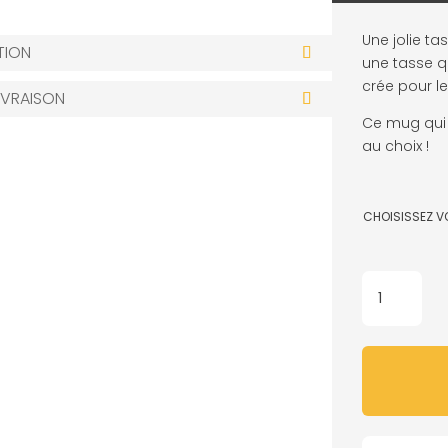
Une jolie ta
TION
une tasse qu
crée pour le
IVRAISON
Ce mug qui 
au choix !
CHOISISSEZ V
QUANTITÉ
DE
MUG
-
QUEER
POWER