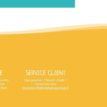
E
SERVICE CLIENT
lissimo
Une question ? Besoin d’aide ?
ivie.
Contactez-nous
 (hors
toctoctoc@bibichefaitsoncirque.fr