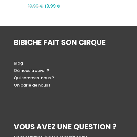
Le
Le
prix
prix
19,99
€
13,99
€
prix
prix
initial
actuel
initial
actuel
était :
est :
était :
est :
19,99 €.
13,99 €.
19,99 €.
13,99 €.
BIBICHE FAIT SON CIRQUE
Blog
Où nous trouver ?
Qui sommes-nous ?
On parle de nous !
VOUS AVEZ UNE QUESTION ?