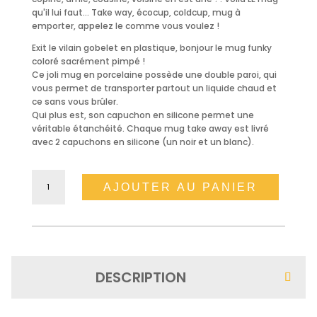
qu'il lui faut... Take way, écocup, coldcup, mug à
emporter, appelez le comme vous voulez !
Exit le vilain gobelet en plastique, bonjour le mug funky
coloré sacrément pimpé !
Ce joli mug en porcelaine possède une double paroi, qui
vous permet de transporter partout un liquide chaud et
ce sans vous brûler.
Qui plus est, son capuchon en silicone permet une
véritable étanchéité. Chaque mug take away est livré
avec 2 capuchons en silicone (un noir et un blanc).
quantité
de
AJOUTER AU PANIER
Mug
Take
Away
-
Madame
râleuse
DESCRIPTION