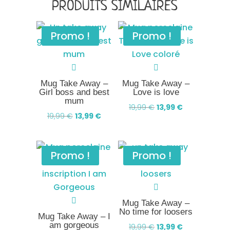
PRODUITS SIMILAIRES
Promo !
Promo !
Mug Take Away –
Mug Take Away –
Girl boss and best
Love is love
mum
Le
Le
19,99
€
13,99
€
Le
Le
19,99
€
13,99
€
prix
prix
prix
prix
initial
actuel
initial
actuel
était :
est :
Promo !
Promo !
était :
est :
19,99 €.
13,99 €.
19,99 €.
13,99 €.
Mug Take Away –
No time for loosers
Mug Take Away – I
am gorgeous
Le
Le
19,99
€
13,99
€