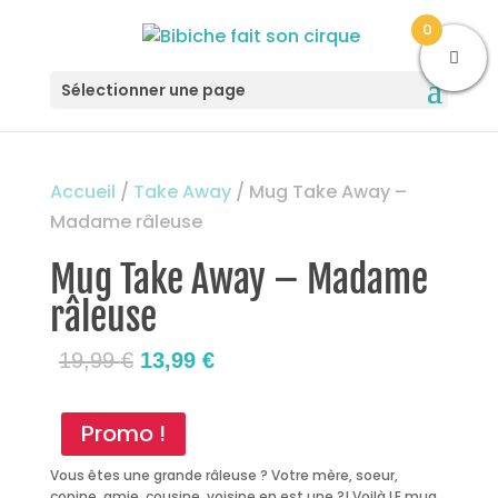
0
Sélectionner une page
Accueil
/
Take Away
/ Mug Take Away –
Madame râleuse
Mug Take Away – Madame
râleuse
Le
Le
19,99
€
13,99
€
prix
prix
initial
actuel
Promo !
était :
est :
Vous êtes une grande râleuse ? Votre mère, soeur,
19,99 €.
13,99 €.
copine, amie, cousine, voisine en est une ?! Voilà LE mug