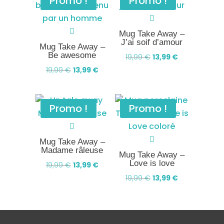
Promo !
Promo !
Mug Take Away –
J’ai soif d’amour
Mug Take Away –
Be awesome
Le
Le
19,99
€
13,99
€
Le
Le
prix
prix
19,99
€
13,99
€
prix
prix
initial
actuel
initial
actuel
était :
est :
Promo !
Promo !
était :
est :
19,99 €.
13,99 €.
19,99 €.
13,99 €.
Mug Take Away –
Madame râleuse
Mug Take Away –
Love is love
Le
Le
19,99
€
13,99
€
prix
prix
Le
Le
19,99
€
13,99
€
initial
actuel
prix
prix
était :
est :
initial
actuel
19,99 €.
13,99 €.
était :
est :