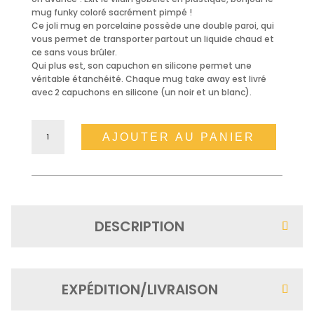
mug funky coloré sacrément pimpé !
Ce joli mug en porcelaine possède une double paroi, qui
vous permet de transporter partout un liquide chaud et
ce sans vous brûler.
Qui plus est, son capuchon en silicone permet une
véritable étanchéité. Chaque mug take away est livré
avec 2 capuchons en silicone (un noir et un blanc).
quantité
de
AJOUTER AU PANIER
Mug
Take
Away
-
No
time
for
loosers
DESCRIPTION
EXPÉDITION/LIVRAISON