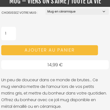
MUG – VIENS ON S’AIME / TOUTE LA VIE
CHOISISSEZ VOTRE MUG :
QUANTITÉ
DE
MUG
AJOUTER AU PANIER
-
VIENS
ON
14,99
€
S'AIME
/
Un peu de douceur dans ce monde de brutes… Ce
TOUTE
mug viendra mettre de l’amour lors de vos petits
LA
matins gris, et mettre du bonheur dans votre quotidien.
VIE
Offrez du bonheur avec ce joli mug disponible en
métal émaillé ou en céramique.