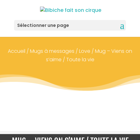
Sélectionner une page
Accueil
/
Mugs à messages
/
Love
/ Mug – Viens on
s’aime / Toute la vie