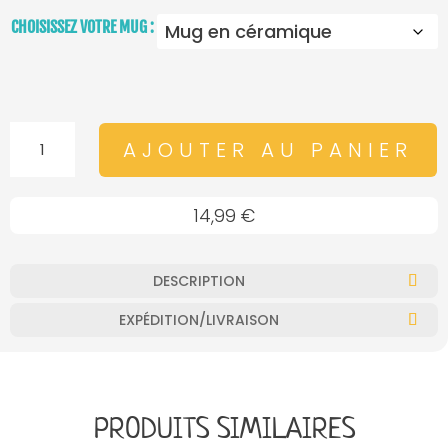
CHOISISSEZ VOTRE MUG :
QUANTITÉ
AJOUTER AU PANIER
DE
MUG
14,99
€
-
AÏE
!
DESCRIPTION
AÏE
EXPÉDITION/LIVRAISON
!
AÏE
!
PRODUITS SIMILAIRES