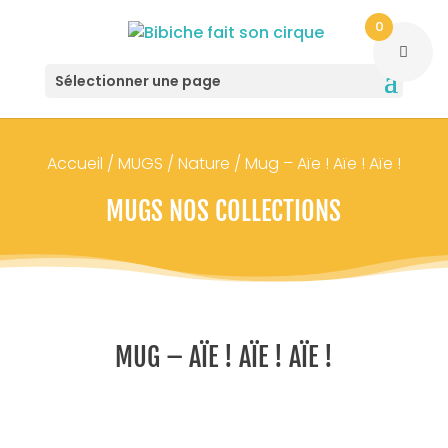
0
Sélectionner une page
Accueil
/
MUGS
/
Nature
/ Mug – Aïe ! Aïe ! Aïe !
MUGS NOS COLLECTIONS
MUG – AÏE ! AÏE ! AÏE !