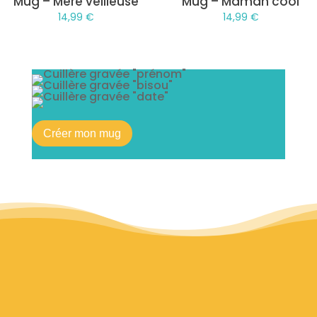
Mug – Mère veilleuse
Mug – Maman cool
14,99
€
14,99
€
Créer mon mug