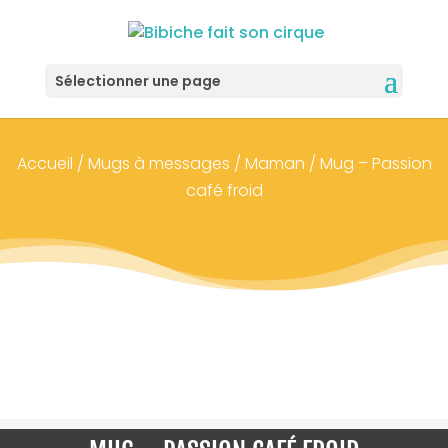
Sélectionner une page
Accueil
/
Mugs à messages
/
Maman
/ Mug – Passion
café froid