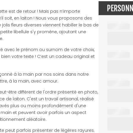
PERSONN
tte est de retour ! Mais pas n’importe
il soit, en laiton ! Nous vous proposons des
olis fleurs diverses viennent habiller le bas de
ne petite libellule s'y promène, ajoutant une
e.
doré avec le prénom ou surnom de votre choix,
 bien votre texte ! C’est un cadeau original et
façonné à la main par nos soins dans notre
lettre, à la main, avec amour.
ut-être différent de l'ordre présenté en photo,
de laiton. C'est un travail artisanal, réalisé
gravés plus ou moins profondément d'une
la main et peuvent avoir parfois un aspect
sitionnement aléatoire.
tte peut parfois présenter de légères rayures.