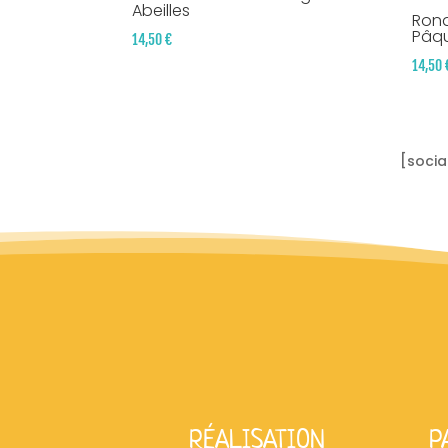
Abeilles
Rond
Pâqu
14,50
€
14,50
[socia
RÉALISATION
P