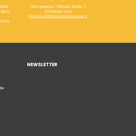
tails
Une question ? Besoin d’aide ?
t dans
Contactez-nous
toctoctoc@bibichefaitsoncirque.fr
 (hors
NEWSLETTER
te