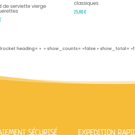
classiques
 de serviette vierge
erettes
25,00
€
€
lrocket heading= » » show_counts= »false » show_total= »f
AIEMENT SÉCURISÉ
EXPEDITION RAPI