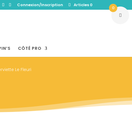
Connexion/Inscription
Articles 0
0
PIN’S
CÔTÉ PRO
viette Le Fleuri