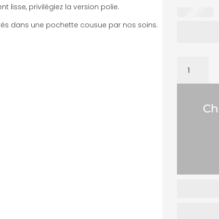
t lisse, privilégiez la version polie.
vrés dans une pochette cousue par nos soins.
QUANTITÉ
DE
ROND
DE
Ch
SERVIETTE
LE
FLEURI