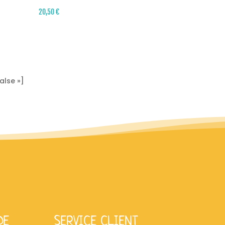
20,50
€
alse »]
DE
SERVICE CLIENT