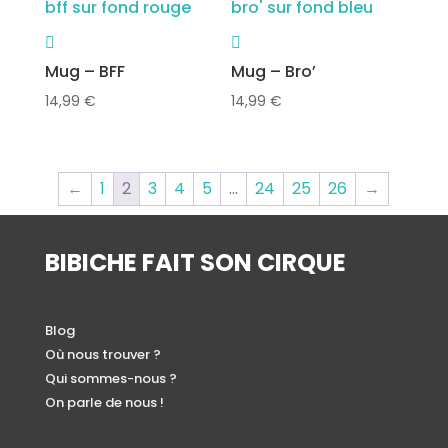
Mug – BFF
Mug – Bro’
14,99
€
14,99
€
←
1
2
3
4
5
…
24
25
26
→
BIBICHE FAIT SON CIRQUE
Blog
Où nous trouver ?
Qui sommes-nous ?
On parle de nous !