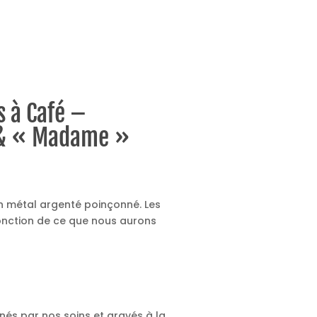
s à Café –
 & « Madame »
n métal argenté poinçonné. Les
nction de ce que nous aurons
nés par nos soins et gravés à la