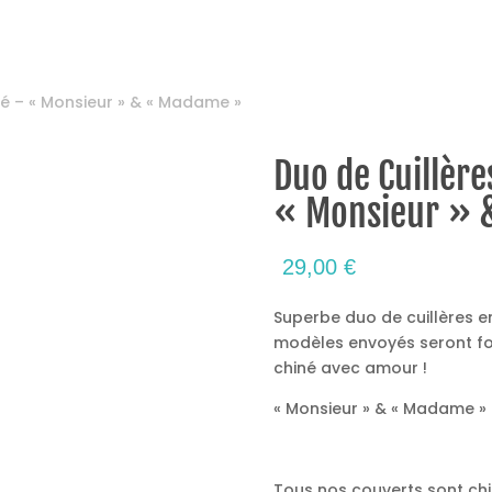
fé – « Monsieur » & « Madame »
Duo de Cuillère
« Monsieur »
29,00
€
Superbe duo de cuillères e
modèles envoyés seront fo
chiné avec amour !
« Monsieur » & « Madame »
Tous nos couverts sont chi