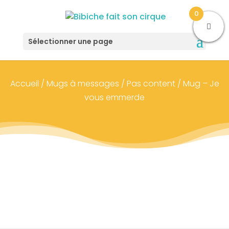
0
Sélectionner une page
Accueil
/
Mugs à messages
/
Pas content
/ Mug – Je
vous emmerde