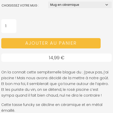
CHOISISSEZ VOTRE MUG :
QUANTITÉ
DE
MUG
-
AJOUTER AU PANIER
J'PEUX
PAS
14,99
€
J'AI
PISCINE...
DE
On la connait cette sempiternelle blague du : j’peux pas, j’ai
ROSÉ
piscine ! Mais nous avons décidé de la mettre à notre goût.
Et bon ma foi, il semblerait que ça tourne autour de l’apéro.
Et les puriste du vin, on se détend, le rosé piscine c’est
sympa quand il fait bien chaud, nul ne dira le contraire !
Cette tasse funcky se décline en céramique et en métal
émaillé.