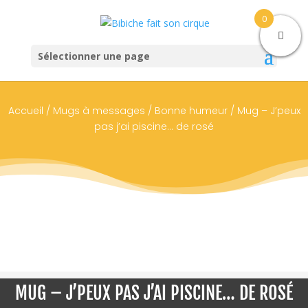
0
Sélectionner une page
Accueil
/
Mugs à messages
/
Bonne humeur
/ Mug – J’peux
pas j’ai piscine… de rosé
MUG – J’PEUX PAS J’AI PISCINE… DE ROSÉ