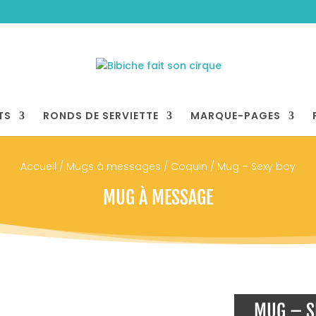
TS
RONDS DE SERVIETTE
MARQUE-PAGES
Accueil
/
Mugs à messages
/
Coquin
/ Mug – Sexy boy
MUG À MESSAGE
MUG – S