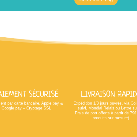
AIEMENT SÉCURISÉ
LIVRAISON RAPID
ent par carte bancaire, Apple pay &
Expédition 1/3 jours ouvrés, via Co
Google pay – Cryptage SSL
suivi, Mondial Relais ou Lettre su
Frais de port offerts à partir de 79€
produits sur-mesure)