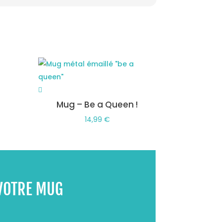
u
Mug – Be a Queen !
14,99
€
VOTRE MUG