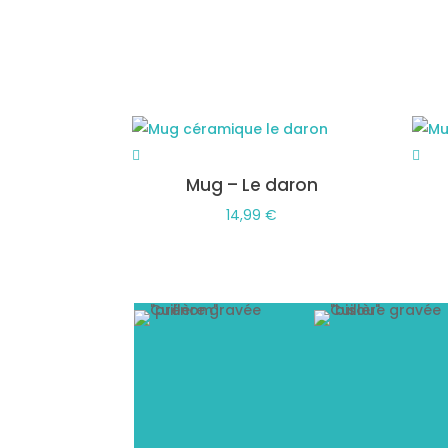
Mug – Le daron
14,99
€