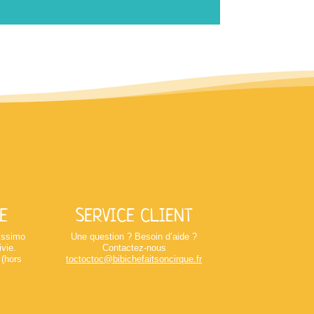
E
SERVICE CLIENT
lissimo
Une question ? Besoin d’aide ?
ivie.
Contactez-nous
 (hors
toctoctoc@bibichefaitsoncirque.fr