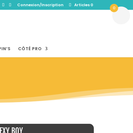
Connexion/Inscription
Articles 0
0
PIN’S
CÔTÉ PRO
EXY BOY