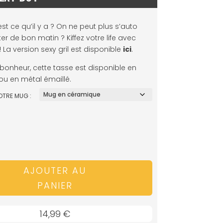
est ce qu’il y a ? On ne peut plus s’auto
r de bon matin ? Kiffez votre life avec
! La version sexy gril est disponible
ici
.
onheur, cette tasse est disponible en
u en métal émaillé.
OTRE MUG :
AJOUTER AU
PANIER
14,99
€