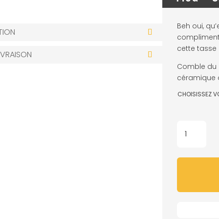
Beh oui, qu’
TION
complimente
cette tasse 
IVRAISON
Comble du b
céramique o
CHOISISSEZ V
QUANTITÉ
DE
MUG
-
SEXY
BOY