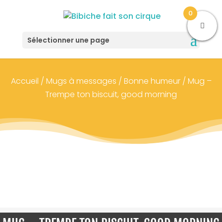
0
Sélectionner une page
Accueil
/
Mugs à messages
/
Bonne humeur
/ Mug –
Trempe ton biscuit, good morning