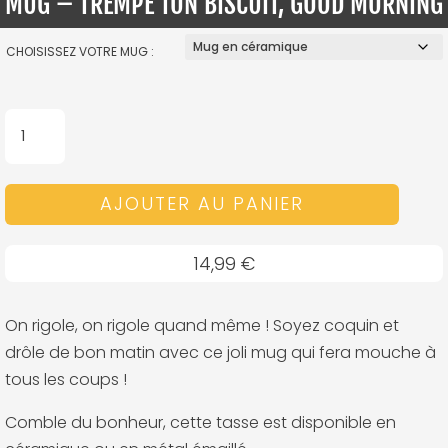
MUG – TREMPE TON BISCUIT, GOOD MORNING
CHOISISSEZ VOTRE MUG :
QUANTITÉ
DE
MUG
AJOUTER AU PANIER
-
TREMPE
TON
14,99
€
BISCUIT,
GOOD
On rigole, on rigole quand même ! Soyez coquin et
MORNING
drôle de bon matin avec ce joli mug qui fera mouche à
tous les coups !
Comble du bonheur, cette tasse est disponible en