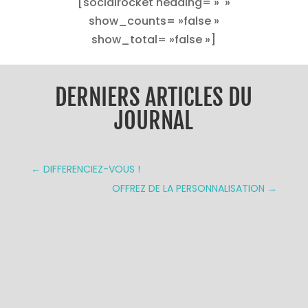
[socialrocket heading= » »
show_counts= »false »
show_total= »false »]
DERNIERS ARTICLES DU
JOURNAL
←
DIFFERENCIEZ-VOUS !
OFFREZ DE LA PERSONNALISATION
→
Annick Therme