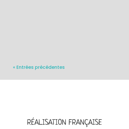
gobelets et verres jetables. Cela inclut
également votre machine à café et/ou
salle de pause. Cependant, le thé et le
café sont des alliés indispensables au bon
fonctionnement de...
« Entrées précédentes
RÉALISATION FRANÇAISE