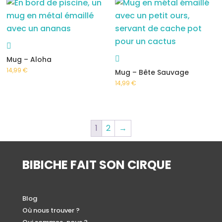
Mug – Aloha
14,99
€
Mug – Bête Sauvage
14,99
€
1
2
→
BIBICHE FAIT SON CIRQUE
Blog
Où nous trouver ?